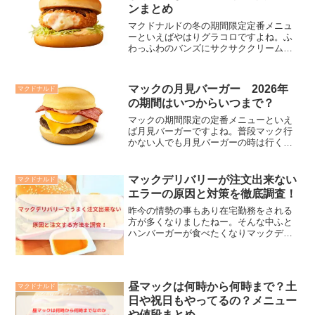
ンまとめ
マクドナルドの冬の期間限定定番メニュ
ーといえばやはりグラコロですよね。ふ
わっふわのバンズにサクサククリームコ
ロッケに特性のコロッケソースが美味し
くて毎年足を運んでしまうんです。気づ
いた頃には始まっているグラコロです
マックの月見バーガー 2026年
マクドナルド
が、せっかくこうやって記事...
の期間はいつからいつまで？
マックの期間限定の定番メニューといえ
ば月見バーガーですよね。普段マック行
かない人でも月見バーガーの時は行く！
って人は少なからずいるはず。あのとろ
っとしたたまごがおいしくて月見バーガ
ーは毎年食べているんですよね♪月見バー
マックデリバリーが注文出来ない
マクドナルド
ガーだけは欠かさず食べ...
エラーの原因と対策を徹底調査！
昨今の情勢の事もあり在宅勤務をされる
方が多くなりましたねー。そんな中ふと
ハンバーガーが食べたくなりマックデリ
バリーを利用しようと思ったけどあれ、
使えない！？なんて事も実はあったりす
るんですよね(^^;という事でマックデリバ
リーが注文出来ない...
昼マックは何時から何時まで？土
マクドナルド
日や祝日もやってるの？メニュー
や値段まとめ