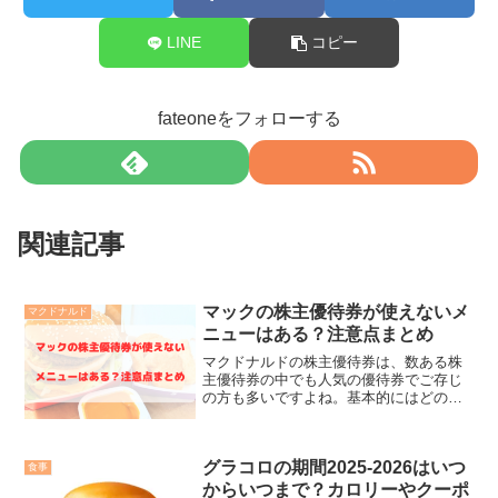
LINE
コピー
fateoneをフォローする
関連記事
マックの株主優待券が使えないメ
マクドナルド
ニューはある？注意点まとめ
マクドナルドの株主優待券は、数ある株
主優待券の中でも人気の優待券でご存じ
の方も多いですよね。基本的にはどのハ
ンバーガーやドリンクなどとも交換出来
るのでマックが好きな方にとってはぜひ
とも欲しい優待券です。ただ、実はすべ
グラコロの期間2025-2026はいつ
てのメニューが株主優待券...
食事
からいつまで？カロリーやクーポ