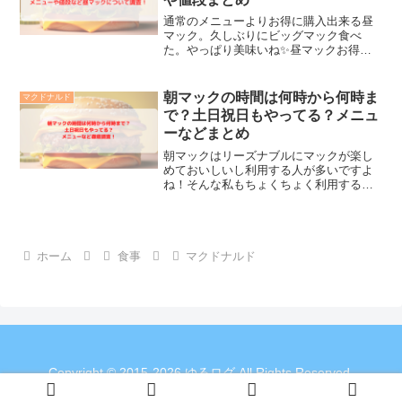
通常のメニューよりお得に購入出来る昼
マック。久しぶりにビッグマック食べ
た。やっぱり美味いね✨昼マックお得☺️
pic.twitter.com/wJjVSgvNym—
osamu（박준혁🦣） (@nessosamu)
October 5, 2...
朝マックの時間は何時から何時ま
マクドナルド
で？土日祝日もやってる？メニュ
ーなどまとめ
朝マックはリーズナブルにマックが楽し
めておいしいし利用する人が多いですよ
ね！そんな私もちょくちょく利用するの
ですが、朝早く起きた時に何時までやっ
てたっけ？ってふと思う時があるんです
よね～♪という事で朝マックの時間は何時
から何時までか、またメ...
ホーム
食事
マクドナルド
Copyright © 2015-2026 ゆるログ All Rights Reserved.