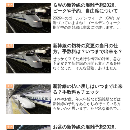
ＧＷの新幹線の混雑予想2026。
生活
ピークや予約、自由席について
2026年のゴールデンウィーク（GW）が
近づいていますね！ゴールデンウィーク
期間中の新幹線は非常に混雑します。の
ぞみは期間中全席指定席になるなど気を
付けるべき点もあります。普段新幹線を
利用しない方にとってはよく確認してお
新幹線の切符の変更の当日の仕
きたい所です。混雑予...
生活
方。手数料は？いつまで出来る？
せっかく立てた旅行や出張の計画、急な
予定変更で新幹線の時間も変えざるを得
なくなった…そんな経験、ありません
か？また当日乗り遅れてしまって変更せ
ざるおえなくなった。など急な出来事で
切符を変更する事はたまにあったりしま
新幹線の払い戻しはいつまで出来
す。その際にどのようにすれ...
生活
る？手数料もチェック
ＧＷやお盆、年末年始など混雑期などは
新幹線の予約をあらかじめ行っている方
も多いかと思います。ただ急な都合でそ
の日はどうしても予定が合わなくなっ
た…なんて事もあるかと思います。そう
いった際の新幹線の払い戻しの方法やい
お盆の新幹線の混雑予想2026。
つまで出来るか確認しておき...
生活