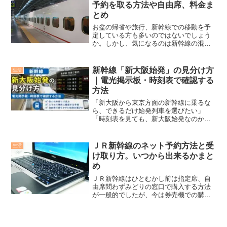
予約を取る方法や自由席、料金ま
とめ
お盆の帰省や旅行、新幹線での移動を予
定している方も多いのではないでしょう
か。しかし、気になるのは新幹線の混雑
状況。できるだけ快適に移動するために
は、混雑のピークを把握しておくことが
重要です。のぞみが全席指定席について
新幹線「新大阪始発」の見分け方
生活
も把握しておく事も大事で...
｜電光掲示板・時刻表で確認する
方法
「新大阪から東京方面の新幹線に乗るな
ら、できるだけ始発列車を選びたい」
「時刻表を見ても、新大阪始発なのか途
中駅から来る列車なのかわからない」と
迷っていませんか。結論からいうと、新
大阪始発の新幹線は、駅の発車標に表示
ＪＲ新幹線のネット予約方法と受
生活
される「始発」の文字で見分...
け取り方。いつから出来るかまと
め
ＪＲ新幹線はひとむかし前は指定席、自
由席問わずみどりの窓口で購入する方法
が一般的でしたが、今は券売機での購入
方法やインターネットでの予約方法も出
来るようになりました。ネット予約は基
本会員登録が必要ですが並ぶ必要がない