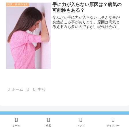
て確認していきましょう。
手に力が入らない原因は？病気の
健康・身体の悩み
可能性もある？
なんだか手に力が入らない…そんな事が
突然起こる事があります。原因は病気と
考える方も多いのですが、現代社会のス
トレスや加齢特有の原因もあります。今
まで持てていた鉛筆や湯呑を力が入らな
く落としたら不安になり最悪な病気ばか
りが堂々巡りすることにな...
ホーム
生活
ホーム
検索
トップ
サイドバー
Copyright © 2015-2026 ゆるログ All Rights Reserved.