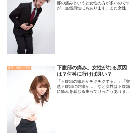
部の痛みというと女性の方が多いのです
が、当然男性にもあります。また女性よ
りなりやすい病気が男性にはあります。
その点も含めて男性の下腹部の痛みの原
因について、また病院は何科に行けば良
いか紹介していきたいと思...
下腹部の痛み。女性がなる原因
健康・身体の悩み
は？何科に行けば良い？
「下腹部の痛みがチクチクする…」「突
然下腹部に鈍痛が…」など女性は下腹部
に痛みを感じる事ってけっこうあります
よね。生理痛で下腹部が痛くなる事もあ
るのですが、それ以外にも女性には原因
は色々とあるんです。下腹部の痛みには
どういうものがあるか、原...