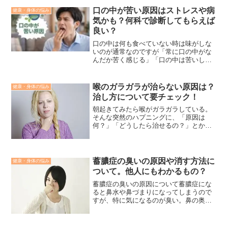
口の中が苦い原因はストレスや病
健康・身体の悩み
気かも？何科で診断してもらえば
良い？
口の中は何も食べていない時は味がしな
いのが通常なのですが「常に口の中がな
んだか苦く感じる」「口の中は苦いしな
んだか胃も痛く感じる」こんな症状があ
るのであればもしかしたら病気になって
いる可能性もあります。口の中が苦い原
喉のガラガラが治らない原因は？
健康・身体の悩み
因や病気の場合何かで診断...
治し方について要チェック！
朝起きてみたら喉がガラガラしている。
そんな突然のハプニングに、「原因は
何？」「どうしたら治せるの？」とかな
り焦ってしまうこともありますよね～。
特に季節の変わり目や乾燥している時
期、のどに刺激を与えてしまった時など
に多いです。そんな喉のガラガ...
蓄膿症の臭いの原因や消す方法に
健康・身体の悩み
ついて。他人にもわかるもの？
蓄膿症の臭いの原因について蓄膿症にな
ると鼻水や鼻づまりになってしまうので
すが、特に気になるのが臭い。鼻の奥に
たまるあの臭いが気になって仕方がない
という方も多いでしょう。今回の記事で
は蓄膿症の臭いの原因や消す方法につい