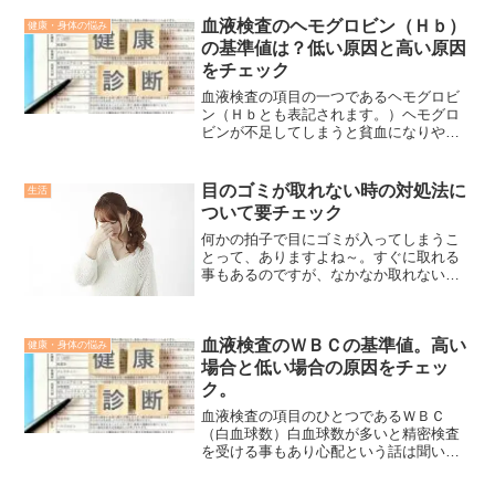
ないの？」とわからない事も多いかと思
います。という事で今回の記事では胃カ
血液検査のヘモグロビン（Ｈｂ）
健康・身体の悩み
メラ前日に行う事について...
の基準値は？低い原因と高い原因
をチェック
血液検査の項目の一つであるヘモグロビ
ン（Ｈｂとも表記されます。）ヘモグロ
ビンが不足してしまうと貧血になりやす
いという知識はなんとなく聞いた事ある
とは思いますが、それ以外にどういった
症状がある？と聞かれたらご存知でない
目のゴミが取れない時の対処法に
生活
方も多いのではないかと思...
ついて要チェック
何かの拍子で目にゴミが入ってしまうこ
とって、ありますよね～。すぐに取れる
事もあるのですが、なかなか取れない時
が嫌ですよね。ただそういった時は実は
目のゴミではなかった…なんて事もある
んです。今回の記事では目のゴミが取れ
血液検査のＷＢＣの基準値。高い
ない場合の取り方などにつ...
健康・身体の悩み
場合と低い場合の原因をチェッ
ク。
血液検査の項目のひとつであるＷＢＣ
（白血球数）白血球数が多いと精密検査
を受ける事もあり心配という話は聞いた
事はあると思いますが、逆に低い場合も
これまた問題で精密検査を受ける必要が