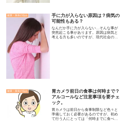
という方も多いでしょう。今回の記事で
は蓄膿症の臭いの原因や消す方法につい
て確認していきましょう。
手に力が入らない原因は？病気の
健康・身体の悩み
可能性もある？
なんだか手に力が入らない…そんな事が
突然起こる事があります。原因は病気と
考える方も多いのですが、現代社会のス
トレスや加齢特有の原因もあります。今
まで持てていた鉛筆や湯呑を力が入らな
く落としたら不安になり最悪な病気ばか
りが堂々巡りすることにな...
胃カメラ前日の食事は何時まで？
健康・身体の悩み
アルコールなど注意事項を要チェ
ック。
胃カメラは前日から食事制限など色々と
準備しておく必要があるのですが、初め
て行う人にとっては「何時までに食べて
おく必要があるの？」「水分補給は問題