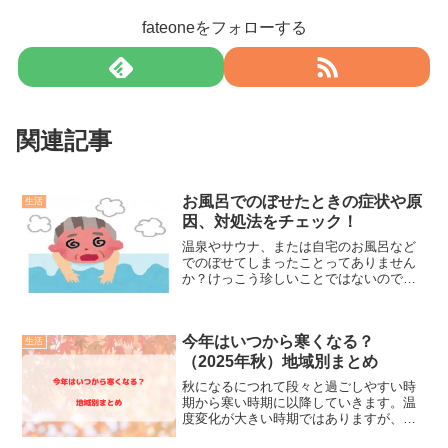
fateoneをフォローする
関連記事
お風呂でのぼせたときの症状や原
生活
因、対処法をチェック！
温泉やサウナ、または自宅のお風呂など
でのぼせてしまったことってありません
か？けっこう珍しいことではないので
す。人によってはしょっちゅうのぼせて
しまう方もいるんですよ。そんなお風呂
ののぼせについて、原因や対処法、予防
今年はいつから寒くなる？
法などをまとめてみました。
生活
（2025年秋）地域別まとめ
秋になるにつれて段々と過ごしやすい時
期から寒い時期に以降していきます。温
度変化が大きい時期ではありますが、い
つころから寒いと感じるのが気になる所