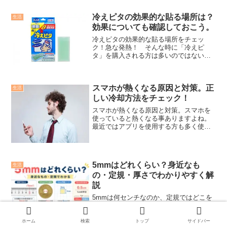
ですね。という事で2025年の気温予想と
地域別に寒くなる時期についてまとめて
冷えピタの効果的な貼る場所は？
みました。
生活
効果についても確認しておこう。
冷えピタの効果的な貼る場所をチェッ
ク！急な発熱！ そんな時に「冷えピ
タ」を購入される方は多いのではないで
しょうか？熱には断然冷えピタですよ
ね。でも、なんとなく冷えピタで熱が冷
ませると鵜呑みにしているものの本当に
スマホが熱くなる原因と対策。正
そうなのでしょうか？また、効果...
生活
しい冷却方法をチェック！
スマホが熱くなる原因と対策。スマホを
使っていると熱くなる事ありますよね。
最近ではアプリを使用する方も多く使い
続けてかなり熱くなってしまう事もよく
聞きます。熱いまま使い続けるとスマホ
が故障する原因にもなります。発熱させ
るとそれだけスマホの寿命...
5mmはどれくらい？身近なも
生活
の・定規・厚さでわかりやすく解
説
5mmは何センチなのか、定規ではどこを
見ればよいのかを初心者にもわかりやす
く解説。身近なものの例や厚さの目安、
3mm・10mm・1cmとの違いも紹介しま
ホーム
検索
トップ
サイドバー