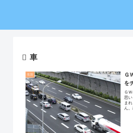
車
Ｇ
生活
を
ＧＷ
思い
まれ
ん。