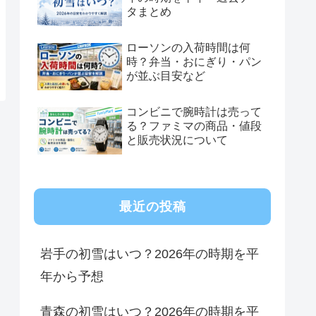
タまとめ
ローソンの入荷時間は何
時？弁当・おにぎり・パン
が並ぶ目安など
コンビニで腕時計は売って
る？ファミマの商品・値段
と販売状況について
最近の投稿
岩手の初雪はいつ？2026年の時期を平
年から予想
青森の初雪はいつ？2026年の時期を平