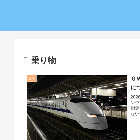
乗り物
Ｇ
生活
に
20
ンウ
指定
ない