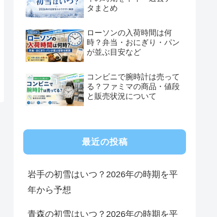
タまとめ
ローソンの入荷時間は何
時？弁当・おにぎり・パン
が並ぶ目安など
コンビニで腕時計は売って
る？ファミマの商品・値段
と販売状況について
最近の投稿
岩手の初雪はいつ？2026年の時期を平
年から予想
青森の初雪はいつ？2026年の時期を平