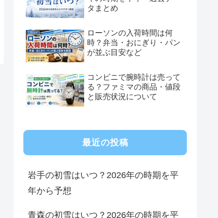
タまとめ
ローソンの入荷時間は何
時？弁当・おにぎり・パン
が並ぶ目安など
コンビニで腕時計は売って
る？ファミマの商品・値段
と販売状況について
最近の投稿
岩手の初雪はいつ？2026年の時期を平
年から予想
青森の初雪はいつ？2026年の時期を平