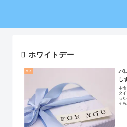
ホワイトデー
バ
生活
し
本命
タイ
った
そも