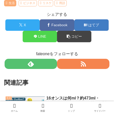
生活
ビジネス
リスケ
用語
シェアする
X
Facebook
はてブ
LINE
コピー
fateoneをフォローする
関連記事
16オンスは何ml？約473ml・
生活
500mlペットボトルとの差を解説
「16オンスは何mlくらい？」「16ozのタ
ホーム
検索
トップ
サイドバー
ンブラーに500mlペットボトル1本分は入