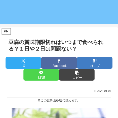
PR
豆腐の賞味期限切れはいつまで食べられ
る？１日や２日は問題ない？
X
Facebook
はてブ
LINE
コピー
2026.01.04
この記事は
約4分
で読めます。