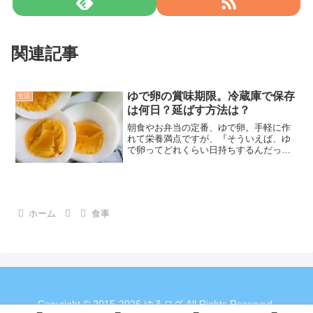
関連記事
ゆで卵の賞味期限。冷蔵庫で保存
生活
は何日？延ばす方法は？
朝食やお弁当の定番、ゆで卵。手軽に作
れて栄養満点ですが、『そういえば、ゆ
で卵ってどれくらい日持ちするんだっ
け？』と思ったことはありませんか？こ
の記事では、ゆで卵の賞味期限について
徹底解説します。ゆで卵の賞味期限はど
れぐらいもつの？「ゆで卵」...
ホーム
食事
Copyright © 2015-2026 ゆるログ All Rights Reserved.