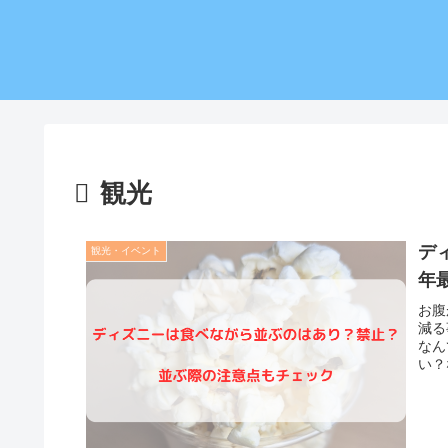
観光
デ
観光・イベント
年
お腹
減る
なん
い？