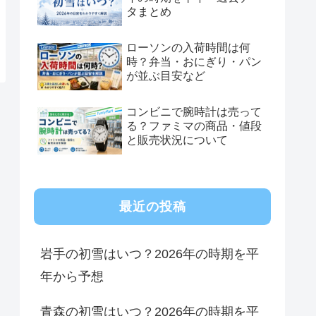
タまとめ
ローソンの入荷時間は何
時？弁当・おにぎり・パン
が並ぶ目安など
コンビニで腕時計は売って
る？ファミマの商品・値段
と販売状況について
最近の投稿
岩手の初雪はいつ？2026年の時期を平
年から予想
青森の初雪はいつ？2026年の時期を平