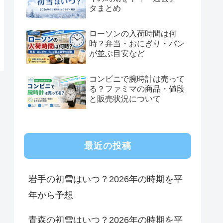
タまとめ
ローソンの入荷時間は何
時？弁当・おにぎり・パン
が並ぶ目安など
コンビニで腕時計は売って
る？ファミマの商品・値段
と販売状況について
最近の投稿
岩手の初雪はいつ？2026年の時期を平
年から予想
青森の初雪はいつ？2026年の時期を平