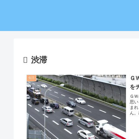
渋滞
Ｇ
生活
を
ＧＷ
思い
まれ
ん。