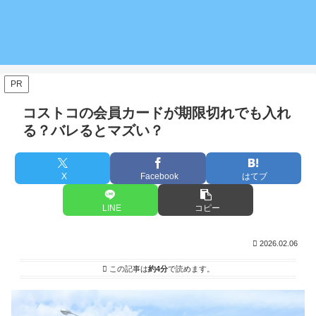
PR
コストコの会員カードが期限切れでも入れ
る？バレるとマズい？
X
Facebook
はてブ
LINE
コピー
2026.02.06
この記事は
約4分
で読めます。