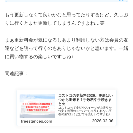
もう更新しなくて良いかなと思ってたりするけど、久しぶ
りに行くとまた更新してしまうんですよね…笑
まぁ更新料金が気になるしあまり利用しない方は会員の友
達などを誘って行くのもありじゃないかと思います。一緒
に買い物するの楽しいですしね♪
関連記事：
コストコの更新料2026。更新はい
つから出来る？手数料や手続きま
とめ
コストコって食材やスイーツが山盛りか
つ安く普通のスーパーじゃ見られない圧
巻の量で行くだけでも楽しいですよね♪で
も更新料が気になる…なんて方も多いは
2026.02.06
freestances.com
ず。という事でコストコの会員の更新料
金や手数料や手続きなど2026年最新の情
報をまとめました。